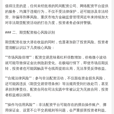
值得注意的是，任何未经批准的民间配资公司、网络配资平台提供
的服务，均属于违规行为，不仅不受法律保护，还可能涉及非法经
营、诈骗等刑事风险。重庆市地方金融监督管理局近年来持续加大
对非法期货配资活动的打击力度，投资者务必保持警惕。
### 二、期货配资核心风险识别
期货配资在放大潜在收益的同时，也显著加剧了投资风险。投资者
需清醒认识以下几类核心风险：
**市场风险倍增**：配资交易意味着杠杆倍数增加，价格微小波动
就可能导致保证金比例急剧变化。在极端行情下，即使市场后期反
转，投资者也可能因触及平仓线而提前出局，无法享受反弹收益。
**合规法律风险**：参与非法配资活动，不仅面临资金损失风险，
还可能因违反《期货交易管理条例》等法规而受到行政处罚，甚至
承担刑事责任。配资合同在司法实践中常被认定为无效合同，投资
者权益难以保障。
**操作与信用风险**：非法配资平台可能存在的擅自操作账户、挪
用保证金、设置不公平交易规则等问题，会严重损害投资者利益。