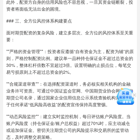
此外，配资方自身的信用风险也不容忽视，一旦其资金链断裂，投
资者将面临无法出金的困境。
### 三、全方位风控体系构建要点
面对期货配资的复杂风险，建立多层次、全方位的风控体系至关重
要：
**严格的资金管理**：投资者应遵循“自有资金为主，配资为辅”的原
则，严格控制配资比例。建议单一品种持仓保证金不超过总资金的
30%，整体杠杆倍数不宜超过3倍。设置明确的止损点位，每笔交
易亏损原则上不超过总资金的2%。
**合规渠道审查**：在选择配资渠道时，务必核实相关机构的金融
业务许可资质。可通过中国证监会官网、中国期货业协会网站查询
期货公司名录，通过国家企业信用信息公示系统查验机构背景。对
于任何承诺“低风险高收益”的配资宣传保持高度警惕。
**动态风险监控**：建立实时监控机制，每日评估账户风险度。当
账户风险度（持仓保证金/账户总权益）超过70%时，应主动减仓
或追加保证金。密切关注期货公司的风险提示和交易所的监管动
态，及时调整交易策略。