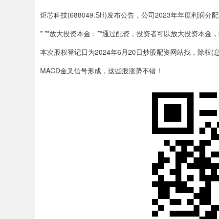
炬芯科技(688049.SH)发布公告，公司2023年年度利润
* **放大投资本金：**通过配资，投资者可以放大投资本金
本次股权登记日为2024年6月20日炒股配资网站找，除权(息)
MACD金叉信号形成，这些股涨势不错！