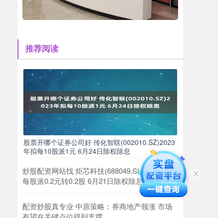
推荐阅读
股票开哪个证券公司好 传化智联(002010.SZ)2023
年拟每10股派1元 6月24日除权除息
炒股配资网站找 炬芯科技(688049.SH)2023年拟
每股派0.2元转0.2股 6月21日除权除息
配资炒股真专业 中原策略：券商地产领涨 市场
有望在关键点位得到支撑