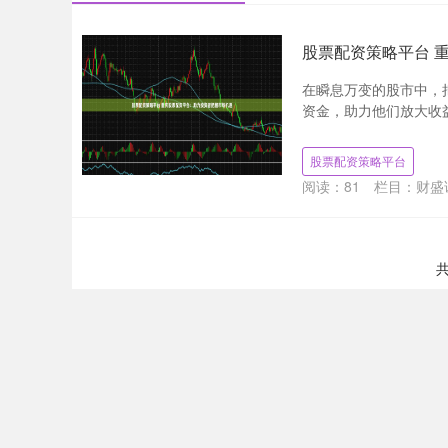
股票配资策略平台 
在瞬息万变的股市中，
资金，助力他们放大收益
股票配资策略平台
阅读：
81
栏目：
财盛
共